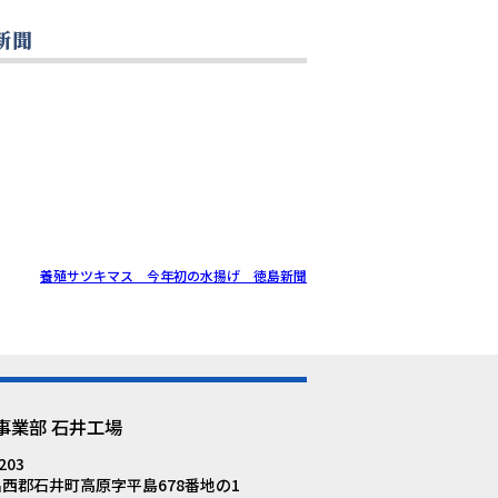
新聞
養殖サツキマス 今年初の水揚げ 徳島新聞
203
西郡石井町高原字平島678番地の1