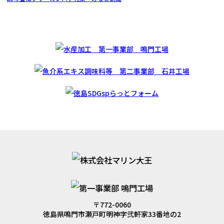
〒772-0060
徳島県鳴門市瀬戸町明神字弐軒家33番地の2