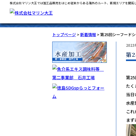
株式会社マリン大王では加工品販売をはじめ従来からある海外のルート、新規エリアを開拓
トップページ
>
新着情報
> 第25回シーフード
202
第
第2
たく
当日
水産
これ
まず